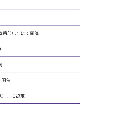
阜茜部店』にて開催
発
同
を開催
ス）」に認定