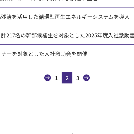
品残渣を活用した循環型再生エネルギーシステムを導入
計217名の幹部候補生を対象とした2025年度入社激励
トナーを対象とした入社激励会を開催
1
2
3