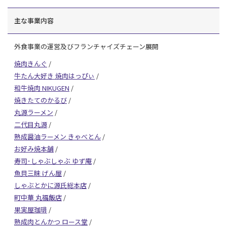
主な事業内容
外食事業の運営及びフランチャイズチェーン展開
焼肉きんぐ
/
牛たん大好き 焼肉はっぴぃ
/
和牛焼肉 NIKUGEN
/
焼きたてのかるび
/
丸源ラーメン
/
二代目丸源
/
熟成醤油ラーメン きゃべとん
/
お好み焼本舗
/
寿司･しゃぶしゃぶ ゆず庵
/
魚貝三昧 げん屋
/
しゃぶとかに源氏総本店
/
町中華 丸福飯店
/
果実屋珈琲
/
熟成肉とんかつ ロース堂
/