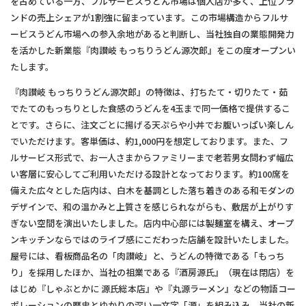
を占めている一方、フルサービスうどん市場は個人店が多く、上位ブラ
ンドの売上シェアが1割強に留まっています。この市場構造からフルサ
ービスうどん市場への参入余地があると判断し、当社独自の業態開発力
を活かした新業態『肉讃岐 もっちりうどん源次郎』をこの度オープンい
たします。
『肉讃岐 もっちりうどん源次郎』の特徴は、打ちたて・切りたて・茹
でたてのもっちりとした食感のうどんを4玉まで同一価格で提供するこ
とです。さらに、注文ごとに揚げる天ぷらや小丼でお腹いっぱい楽しん
でいただけます。客単価は、約1,000円を想定しております。また、フ
ルサービス形式で、お一人さまからファミリーまで老若男女問わず幅広
い客層に安心してご利用いただける設計となっております。約100席を
備えた広々とした店内は、白木を基調とした落ち着きのある和モダンの
デザインで、和の温かみと上質さを感じられながらも、敷居が上がりす
ぎない空間を演出いたしました。店内中心部には製麺室を構え、オープ
ンキッチンならではのライブ感にこだわった店舗を設計いたしました。
屋号には、看板商品名の「肉讃岐」と、うどんの特徴である「もっち
り」を採用したほか、当社の祖業である『酒房源氏』（現在は閉店）を
はじめ『しゃぶとかに 源氏総本店』や『丸源ラーメン』などの物語コー
ポレーションの歴史とゆかりの深い一文字「源」を組み込み、当社の新