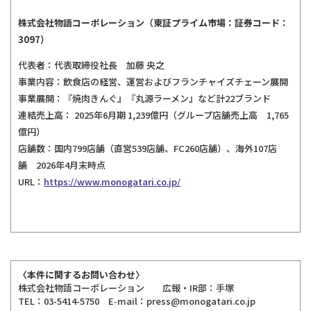
株式会社物語コーポレーション（東証プライム市場：証券コード：
3097）
代表者：代表取締役社長 加藤 央之
事業内容：飲食店の経営、運営およびフランチャイズチェーン展開
事業展開：『焼肉きんぐ』『丸源ラーメン』など計22ブランド
連結売上高： 2025年6月期 1,239億円（グループ店舗売上高 1,765
億円）
店舗数：国内799店舗（直営539店舗、FC260店舗）、海外107店
舗 2026年4月末時点
URL：
https://www.monogatari.co.jp/
〈本件に関するお問い合わせ〉
株式会社物語コーポレーション 広報・IR部：手塚
TEL：03-5414-5750 E-mail：press@monogatari.co.jp