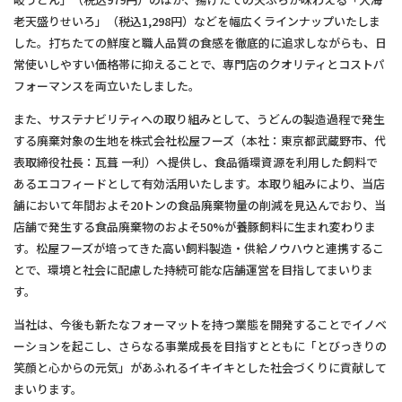
老天盛りせいろ」（税込1,298円）などを幅広くラインナップいたしま
した。打ちたての鮮度と職人品質の食感を徹底的に追求しながらも、日
常使いしやすい価格帯に抑えることで、専門店のクオリティとコストパ
フォーマンスを両立いたしました。
また、サステナビリティへの取り組みとして、うどんの製造過程で発生
する廃棄対象の生地を株式会社松屋フーズ（本社：東京都武蔵野市、代
表取締役社長：瓦葺 一利）へ提供し、食品循環資源を利用した飼料で
あるエコフィードとして有効活用いたします。本取り組みにより、当店
舗において年間およそ20トンの食品廃棄物量の削減を見込んでおり、当
店舗で発生する食品廃棄物のおよそ50%が養豚飼料に生まれ変わりま
す。松屋フーズが培ってきた高い飼料製造・供給ノウハウと連携するこ
とで、環境と社会に配慮した持続可能な店舗運営を目指してまいりま
す。
当社は、今後も新たなフォーマットを持つ業態を開発することでイノベ
ーションを起こし、さらなる事業成長を目指すとともに「とびっきりの
笑顔と心からの元気」があふれるイキイキとした社会づくりに貢献して
まいります。