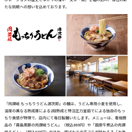
たな挑戦への想いを込めております。
『肉讃岐 もっちりうどん源次郎』の麺は、うどん専用小麦を使用し、
温度の異なる熟成庫による2段熟成と特注圧力釜茹でによる独自のもっ
ちり食感が特徴で、店内にて毎日製麺いたします。メニューは、看板商
品の「霧島黒豚の肉讃岐うどん」（税込869円）や「国産牛煮込の肉讃
岐うどん」（税込979円）のほか、揚げたての天ぷらが味わえる「大海