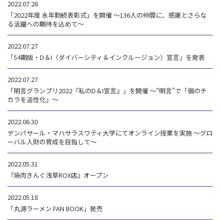
2022.07.28
「2022年度 永年勤続表彰式」を開催 ～136人の仲間に、感謝とさらな
る活躍への期待を込めて～
2022.07.27
「54期版・D＆I（ダイバーシティ＆インクルージョン）宣言」を発表
2022.07.27
「明言グランプリ2022『私のD＆I宣言』」を開催 ～“明言”で「個のチ
カラを活性化」～
2022.06.30
デンパサール・マハサラスワティ大学にてオンライン授業を実施 ～グロ
ーバル人財の育成を目指して～
2022.05.31
『焼肉きんぐ浅草ROX店』オープン
2022.05.18
「丸源ラーメン FAN BOOK」発売